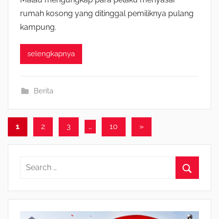
rumah kosong yang ditinggal pemiliknya pulang
kampung.
selengkapnya
Berita
1
2
3
…
10
Next
»
Navigasi
Posts
pos
S
e
S
a
e
r
a
c