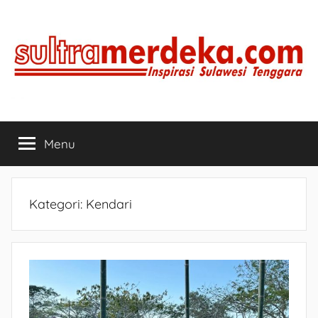
Skip
to
content
SULTRAMERDEKA.COM
Inspirasi
Sulawesi
Menu
Tenggara
Kategori:
Kendari