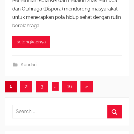
Pemerintah Kota Kendari melalui Dinas Pemuda
dan Olahraga (Dispora) mendorong masyarakat
untuk menerapkan pola hidup sehat dengan rutin
berolahraga.
selengkapnya
Kendari
1
2
3
…
16
Next
»
Navigasi
Posts
pos
S
e
S
a
e
r