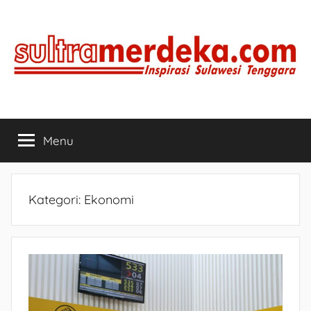
Skip
to
content
SULTRAMERDEKA.COM
Inspirasi
Sulawesi
Menu
Tenggara
Kategori:
Ekonomi