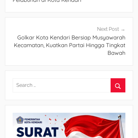
Next Post
Golkar Kota Kendari Bersiap Musyawarah
Kecamatan, Kuatkan Partai Hingga Tingkat
Bawah
S
e
S
a
e
r
a
c
r
h
c
f