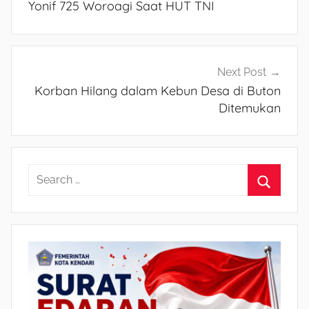
Yonif 725 Woroagi Saat HUT TNI
Next Post
Korban Hilang dalam Kebun Desa di Buton
Ditemukan
S
e
S
a
e
r
a
c
r
h
c
f
h
o