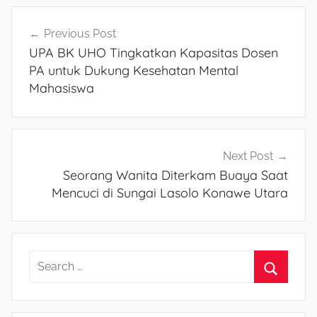
Navigasi
Previous Post
UPA BK UHO Tingkatkan Kapasitas Dosen
pos
PA untuk Dukung Kesehatan Mental
Mahasiswa
Next Post
Seorang Wanita Diterkam Buaya Saat
Mencuci di Sungai Lasolo Konawe Utara
S
e
S
a
e