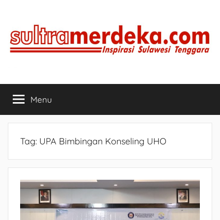
Skip
to
content
SULTRAMERDEKA.COM
Inspirasi
Sulawesi
Menu
Tenggara
Tag:
UPA Bimbingan Konseling UHO