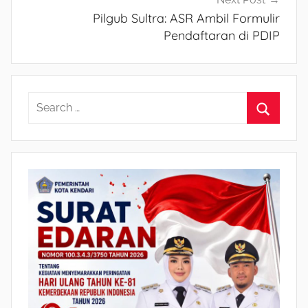
Pilgub Sultra: ASR Ambil Formulir
Pendaftaran di PDIP
S
e
S
a
e
r
a
c
r
h
c
f
h
o
r
: