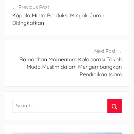
Navigasi
Previous Post
Kapolri Minta Produksi Minyak Curah
pos
Ditingkatkan
Next Post
Ramadhan Momentum Kolaborasi Tokoh
Muda Muslim dalam Mengembangkan
Pendidikan Islam
S
e
S
a
e
r
a