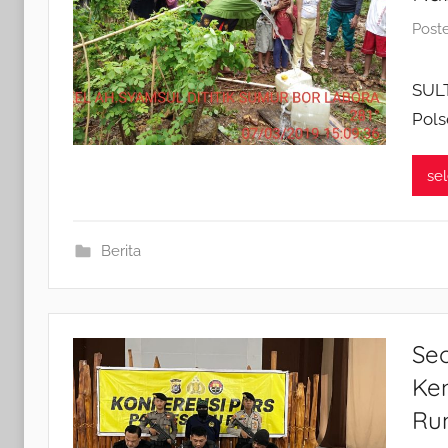
Post
SUL
Pols
se
Berita
Seo
Kem
Ru