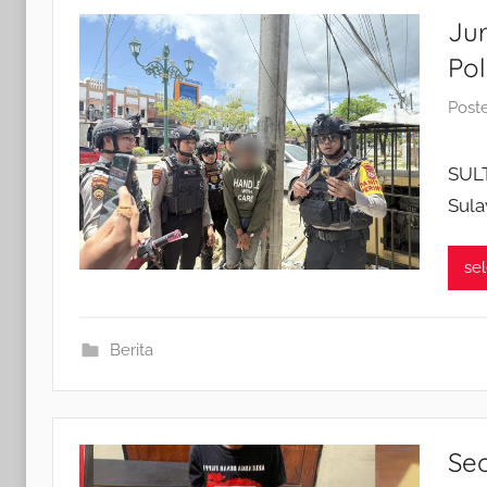
Jur
Po
Post
SULT
Sula
se
Berita
Se