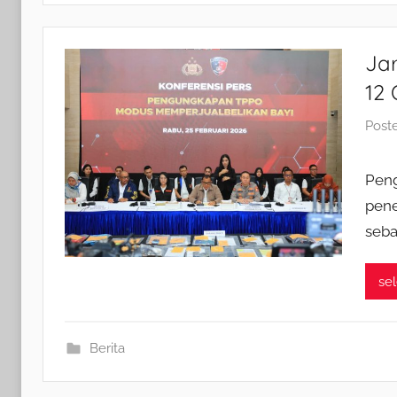
Ja
12 
Post
Peng
pene
seba
se
Berita