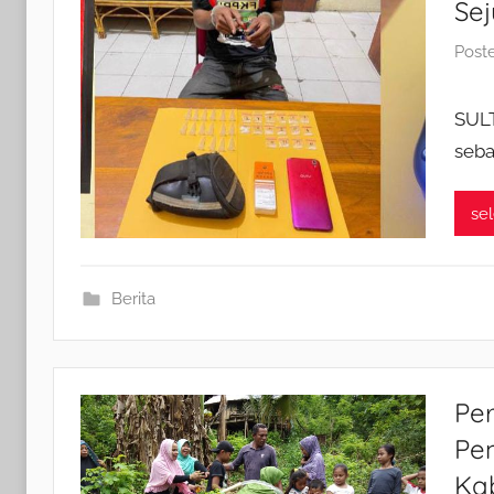
Se
Post
SUL
seba
se
Berita
Per
Pe
Ka