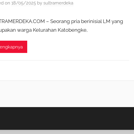
ed on
18/05/2025
by
sultramerdeka
RAMERDEKA.COM – Seorang pria berinisial LM yang
pakan warga Kelurahan Katobengke,
lengkapnya