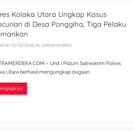
lres Kolaka Utara Ungkap Kasus
curian di Desa Ponggiha, Tiga Pelaku
amankan
ed on
01/11/2025
by
sultramerdeka
RAMERDEKA.COM – Unit I Pidum Satreskrim Polres
ka Utara berhasil mengungkap dugaan
lengkapnya