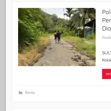
Po
Pen
Di
Post
SULT
Kola
se
Berita