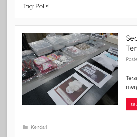
Tag:
Polisi
Se
Te
Post
Ters
menj
se
Kendari