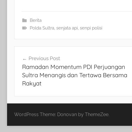
Berita
Polda Sultra
,
senjata api
,
senpi polisi
Navigasi
Previous Post
Ramadan Momentum PDI Perjuangan
pos
Sultra Menangis dan Tertawa Bersama
Rakyat
WordPress Theme: Donovan by ThemeZee.