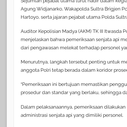
Sejumlah pejabat utama turut hadir dalam kegiat
Agung Widjanarko, Wakapolda Sultra Brigjen Pol
Hartoyo, serta jajaran pejabat utama Polda Sultr
Auditor Kepolisian Madya (AKM) TK III Itwasda
menjelaskan bahwa pemeriksaan senjata api mer
dari pengawasan melekat terhadap personel y
Menurutnya, langkah tersebut penting untuk m
anggota Polri tetap berada dalam koridor prose
“Pemeriksaan ini bertujuan memastikan pengguna
prosedur dan standar yang berlaku, sehingga da
Dalam pelaksanaannya, pemeriksaan dilakukan se
administrasi senjata api yang dimiliki personel.