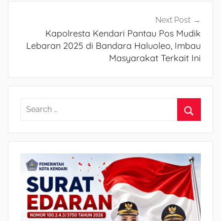
Next Post
Kapolresta Kendari Pantau Pos Mudik
Lebaran 2025 di Bandara Haluoleo, Imbau
Masyarakat Terkait Ini
S
e
S
a
e
r
a
c
r
h
c
f
h
o
r