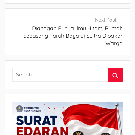
Next Post
Dianggap Punya Ilmu Hitam, Rumah
Sepasang Paruh Baya di Sultra Dibakar
Warga
S
e
S
a
e
r
a
c
r
h
c
f
h
o