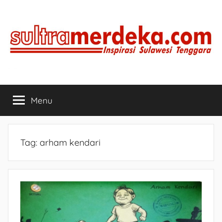
Skip
to
content
SULTRAMERDEKA.COM
Inspirasi
Sulawesi
Menu
Tenggara
Tag:
arham kendari