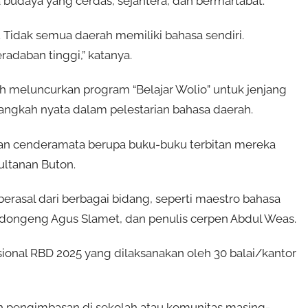
a budaya yang cerdas, sejahtera, dan bermartabat.
 Tidak semua daerah memiliki bahasa sendiri.
radaban tinggi,” katanya.
h meluncurkan program “Belajar Wolio” untuk jenjang
langkah nyata dalam pelestarian bahasa daerah.
hkan cenderamata berupa buku-buku terbitan mereka
ltanan Buton.
berasal dari berbagai bidang, seperti maestro bahasa
endongeng Agus Slamet, dan penulis cerpen Abdul Weas.
ional RBD 2025 yang dilaksanakan oleh 30 balai/kantor
an pengimbasan di sekolah atau komunitas masing-