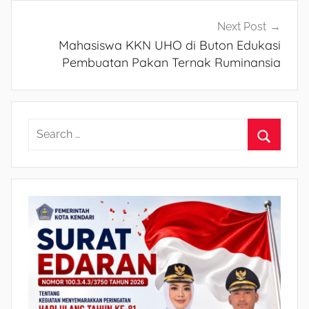
Next Post
Mahasiswa KKN UHO di Buton Edukasi
Pembuatan Pakan Ternak Ruminansia
S
e
S
a
e
r
a
c
r
h
c
f
h
o
r
: