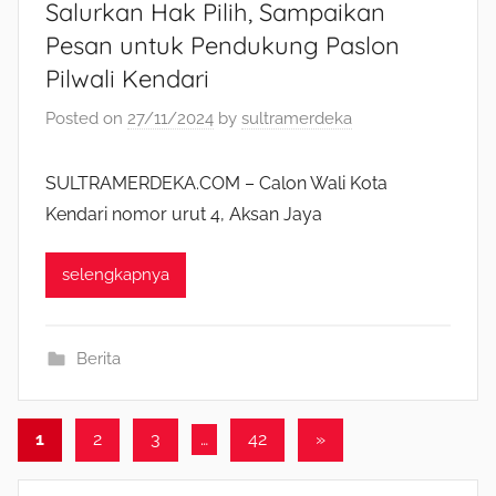
Salurkan Hak Pilih, Sampaikan
Pesan untuk Pendukung Paslon
Pilwali Kendari
Posted on
27/11/2024
by
sultramerdeka
SULTRAMERDEKA.COM – Calon Wali Kota
Kendari nomor urut 4, Aksan Jaya
selengkapnya
Berita
1
2
3
…
42
Next
»
Navigasi
Posts