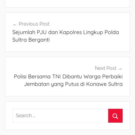
Navigasi
Previous Post
Sejumlah PJU dan Kapolres Lingkup Polda
pos
Sultra Berganti
Next Post
Polisi Bersama TNI Dibantu Warga Perbaiki
Jembatan yang Putus di Konawe Sultra
S
e
S
a
e