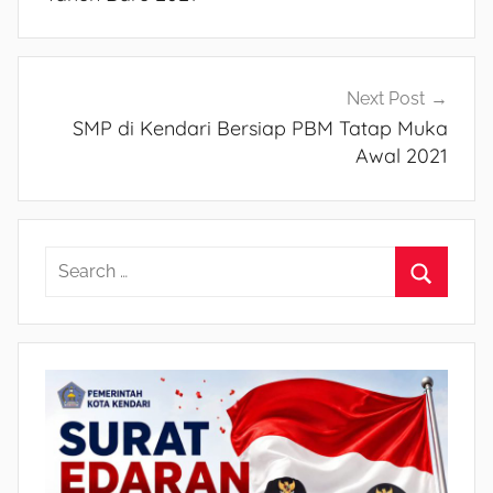
Next Post
SMP di Kendari Bersiap PBM Tatap Muka
Awal 2021
S
e
S
a
e
r
a
c
r
h
c
f
h
o