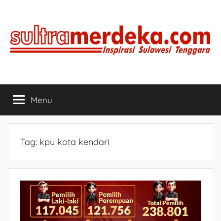
Skip
to
content
SULTRAMERDEKA.COM
Inspirasi
Sulawesi
Menu
Tenggara
Tag:
kpu kota kendari