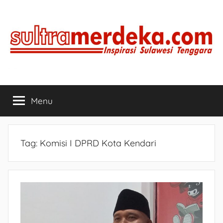
Skip
to
content
SULTRAMERDEKA.COM
Inspirasi
Sulawesi
Menu
Tenggara
Tag:
Komisi I DPRD Kota Kendari