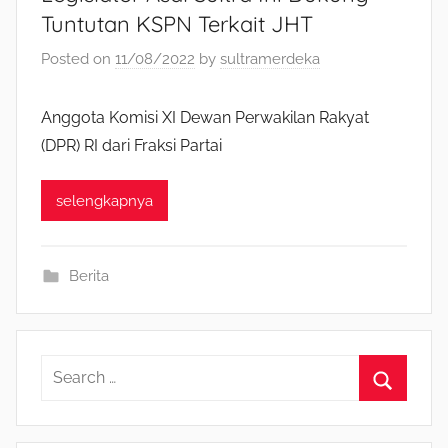
Tuntutan KSPN Terkait JHT
Posted on
11/08/2022
by
sultramerdeka
Anggota Komisi XI Dewan Perwakilan Rakyat
(DPR) RI dari Fraksi Partai
selengkapnya
Berita
S
e
S
a
e