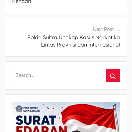
Kendari
Next Post
Polda Sultra Ungkap Kasus Narkotika
Lintas Provinsi dan Internasional
S
e
S
a
e
r
a
c
r
h
c
f
h
o