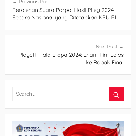
Navigasi
Previous Post
Perolehan Suara Parpol Hasil Pileg 2024
pos
Secara Nasional yang Ditetapkan KPU RI
Next Post
Playoff Piala Eropa 2024: Enam Tim Lolos
ke Babak Final
S
e
S
a
e
r
a
c
r
h