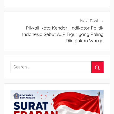
Next Post
Pilwali Kota Kendari: Indikator Politik
Indonesia Sebut AJP Figur yang Paling
Diinginkan Warga
S
e
S
a
e
r
a
c
r
h
c
f
h