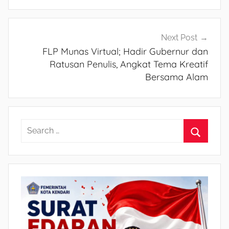
Next Post
FLP Munas Virtual; Hadir Gubernur dan
Ratusan Penulis, Angkat Tema Kreatif
Bersama Alam
S
e
S
a
e
r
a
c
r
h
c
f
h
o