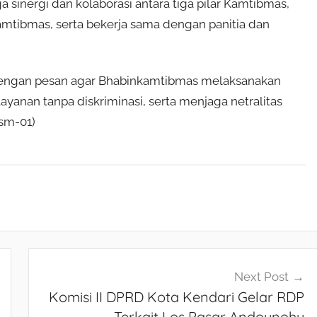
sinergi dan kolaborasi antara tiga pilar Kamtibmas,
amtibmas, serta bekerja sama dengan panitia dan
 dengan pesan agar Bhabinkamtibmas melaksanakan
anan tanpa diskriminasi, serta menjaga netralitas
sm-01)
Next Post
Komisi II DPRD Kota Kendari Gelar RDP
Terkait Los Pasar Andounohu