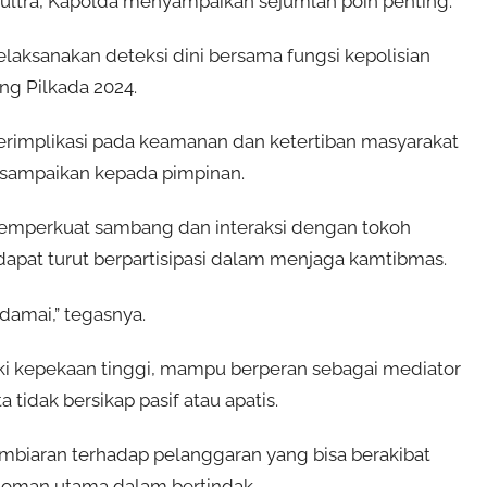
 Sultra, Kapolda menyampaikan sejumlah poin penting.
aksanakan deteksi dini bersama fungsi kepolisian
ng Pilkada 2024.
erimplikasi pada keamanan dan ketertiban masyarakat
disampaikan kepada pimpinan.
emperkuat sambang dan interaksi dengan tokoh
dapat turut berpartisipasi dalam menjaga kamtibmas.
damai,” tegasnya.
ki kepekaan tinggi, mampu berperan sebagai mediator
 tidak bersikap pasif atau apatis.
mbiaran terhadap pelanggaran yang bisa berakibat
doman utama dalam bertindak.