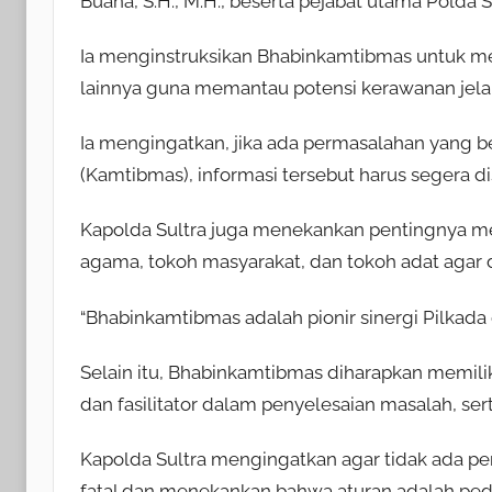
Buana, S.H., M.H., beserta pejabat utama Polda
Ia menginstruksikan Bhabinkamtibmas untuk mel
lainnya guna memantau potensi kerawanan jela
Ia mengingatkan, jika ada permasalahan yang b
(Kamtibmas), informasi tersebut harus segera 
Kapolda Sultra juga menekankan pentingnya m
agama, tokoh masyarakat, dan tokoh adat agar 
“Bhabinkamtibmas adalah pionir sinergi Pilkada 
Selain itu, Bhabinkamtibmas diharapkan memili
dan fasilitator dalam penyelesaian masalah, serta
Kapolda Sultra mengingatkan agar tidak ada pe
fatal dan menekankan bahwa aturan adalah pe