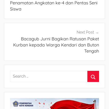
pos
Penamatan Angkatan ke-4 dan Pentas Seni
Siswa
Next Post
Bacagub Jurni Bagikan Ratusan Paket
Kurban kepada Warga Kendari dan Buton
Tengah
S
e
S
a
e
r
a
c
r
h