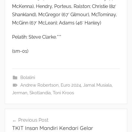
McKenna), Hendry, Porteus, Ralston; Christie (82′
Shankland), McGregor (67′ Gilmour), McTominay,
McGinn (67′ McLean); Adams (46′ Hanley)
Pelatih: Steve Clarke.***
(sm-01)
Bolalini
Andrew Robertson
,
Euro 2024
,
Jamal Musiala
,
Jerman
,
Skotlandia
,
Toni Kroos
Navigasi
Previous Post
TKIT Insan Mandiri Kendari Gelar