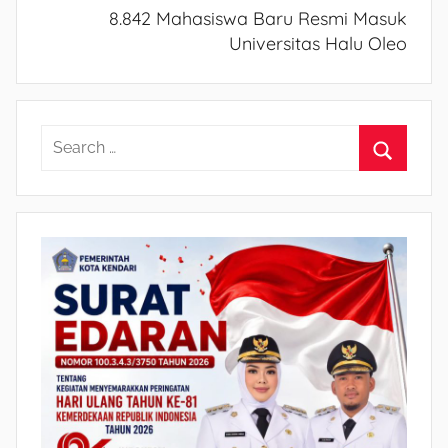
8.842 Mahasiswa Baru Resmi Masuk
Universitas Halu Oleo
S
e
S
a
e
r
a
c
r
h
c
f
h
o
r
: