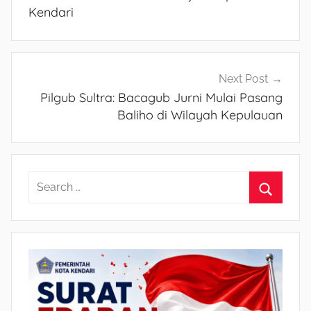
pos
Kendari
Next Post
Pilgub Sultra: Bacagub Jurni Mulai Pasang
Baliho di Wilayah Kepulauan
S
e
S
a
e
r
a
c
r
h
c
f
h