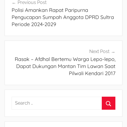
Navigasi
Previous Post
Polisi Amankan Rapat Paripurna
pos
Pengucapan Sumpah Anggota DPRD Sultra
Periode 2024-2029
Next Post
Rasak – Afdhal Bertemu Warga Lepo-lepo,
Dapat Dukungan Mantan Tim Lawan Saat
Pilwali Kendari 2017
S
e
S
a
e
r