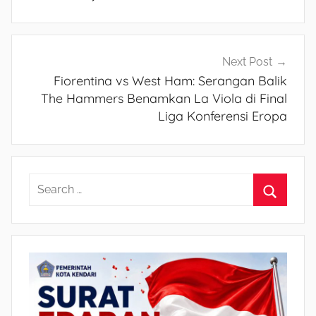
Next Post
Fiorentina vs West Ham: Serangan Balik
The Hammers Benamkan La Viola di Final
Liga Konferensi Eropa
S
e
S
a
e
r
a
c
r
h
c
f
h