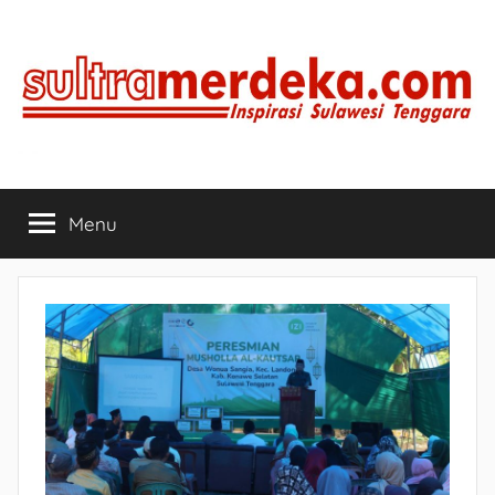
Skip
to
content
SULTRAMERDEKA.COM
Inspirasi
Sulawesi
Menu
Tenggara