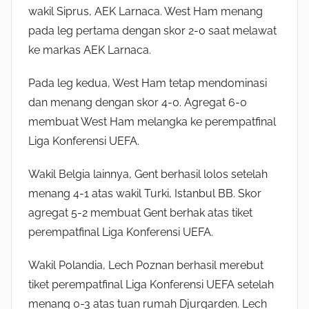
wakil Siprus, AEK Larnaca. West Ham menang
pada leg pertama dengan skor 2-0 saat melawat
ke markas AEK Larnaca.
Pada leg kedua, West Ham tetap mendominasi
dan menang dengan skor 4-0. Agregat 6-0
membuat West Ham melangka ke perempatfinal
Liga Konferensi UEFA.
Wakil Belgia lainnya, Gent berhasil lolos setelah
menang 4-1 atas wakil Turki, Istanbul BB. Skor
agregat 5-2 membuat Gent berhak atas tiket
perempatfinal Liga Konferensi UEFA.
Wakil Polandia, Lech Poznan berhasil merebut
tiket perempatfinal Liga Konferensi UEFA setelah
menang 0-3 atas tuan rumah Djurgarden. Lech