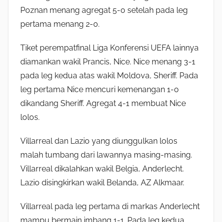
Poznan menang agregat 5-0 setelah pada leg
pertama menang 2-0.
Tiket perempatfinal Liga Konferensi UEFA lainnya
diamankan wakil Prancis, Nice. Nice menang 3-1
pada leg kedua atas wakil Moldova, Sheriff. Pada
leg pertama Nice mencuri kemenangan 1-0
dikandang Sheriff. Agregat 4-1 membuat Nice
lolos.
Villarreal dan Lazio yang diunggulkan lolos
malah tumbang dari lawannya masing-masing.
Villarreal dikalahkan wakil Belgia, Anderlecht.
Lazio disingkirkan wakil Belanda, AZ Alkmaar.
Villarreal pada leg pertama di markas Anderlecht
mampu bermain imbang 1-1. Pada leg kedua,