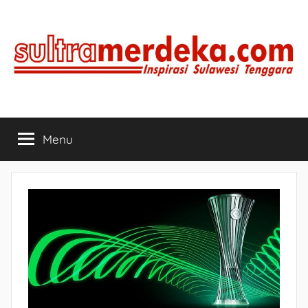
Skip
to
content
SULTRAMERDEKA.COM
Inspirasi
Sulawesi
Menu
Tenggara