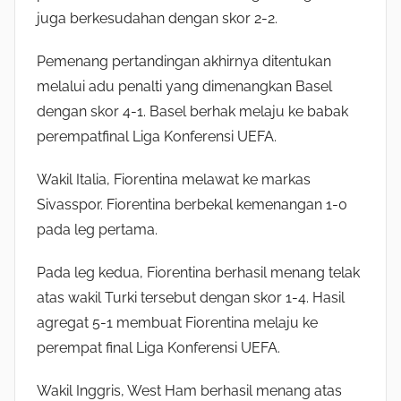
juga berkesudahan dengan skor 2-2.
Pemenang pertandingan akhirnya ditentukan
melalui adu penalti yang dimenangkan Basel
dengan skor 4-1. Basel berhak melaju ke babak
perempatfinal Liga Konferensi UEFA.
Wakil Italia, Fiorentina melawat ke markas
Sivasspor. Fiorentina berbekal kemenangan 1-0
pada leg pertama.
Pada leg kedua, Fiorentina berhasil menang telak
atas wakil Turki tersebut dengan skor 1-4. Hasil
agregat 5-1 membuat Fiorentina melaju ke
perempat final Liga Konferensi UEFA.
Wakil Inggris, West Ham berhasil menang atas