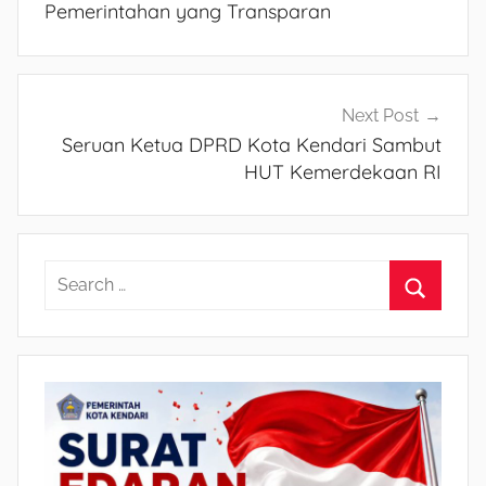
Pemerintahan yang Transparan
Next Post
Seruan Ketua DPRD Kota Kendari Sambut
HUT Kemerdekaan RI
S
e
S
a
e
r
a
c
r
h
c
f
h