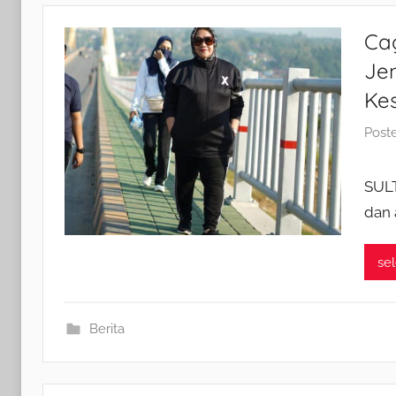
Cag
Je
Ke
Post
SUL
dan 
se
Berita