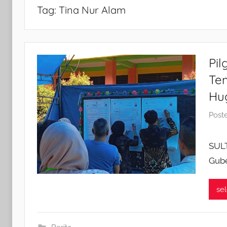
Tag:
Tina Nur Alam
Pil
Te
Hu
Post
SUL
Gube
se