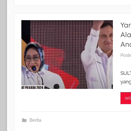
Ya
Al
An
Post
SULT
yang
se
Berita