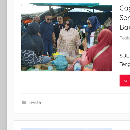
Ca
Se
Ba
Post
SUL
Teng
se
Berita