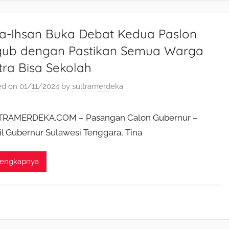
na-Ihsan Buka Debat Kedua Paslon
lgub dengan Pastikan Semua Warga
tra Bisa Sekolah
ed on
01/11/2024
by
sultramerdeka
TRAMERDEKA.COM – Pasangan Calon Gubernur –
l Gubernur Sulawesi Tenggara, Tina
lengkapnya