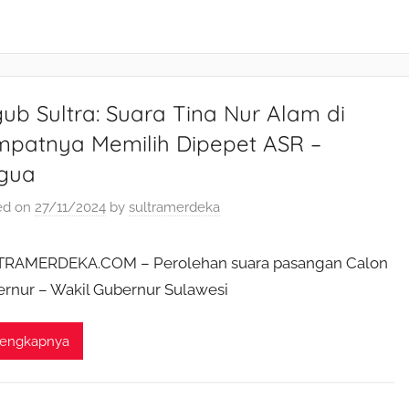
gub Sultra: Suara Tina Nur Alam di
mpatnya Memilih Dipepet ASR –
gua
ed on
27/11/2024
by
sultramerdeka
TRAMERDEKA.COM – Perolehan suara pasangan Calon
rnur – Wakil Gubernur Sulawesi
lengkapnya