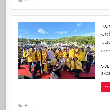
Berita
Ko
da
La
Post
SUL
akba
se
Berita