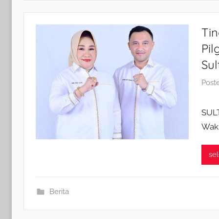
Ti
Pi
Sul
Post
SUL
Waki
se
Berita