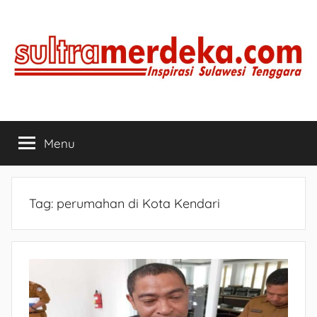
Skip
to
content
SULTRAMERDEKA.COM
Inspirasi
Sulawesi
Menu
Tenggara
Tag:
perumahan di Kota Kendari