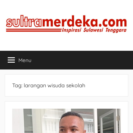
Skip
to
content
SULTRAMERDEKA.COM
Inspirasi
Sulawesi
Menu
Tenggara
Tag:
larangan wisuda sekolah