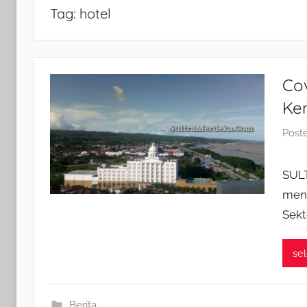
Tag:
hotel
Cov
Ken
Post
SUL
meng
Sekt
se
Berita