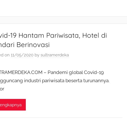
id-19 Hantam Pariwisata, Hotel di
dari Berinovasi
ed on
11/05/2020
by
sultramerdeka
TRAMERDEKA.COM – Pandemi global Covid-19
guncang industri pariwisata beserta turunannya.
or
lengkapnya