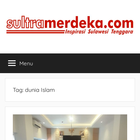
Skip
to
content
SULTRAMERDEKA.COM
Inspirasi
Sulawesi
Menu
Tenggara
Tag:
dunia Islam