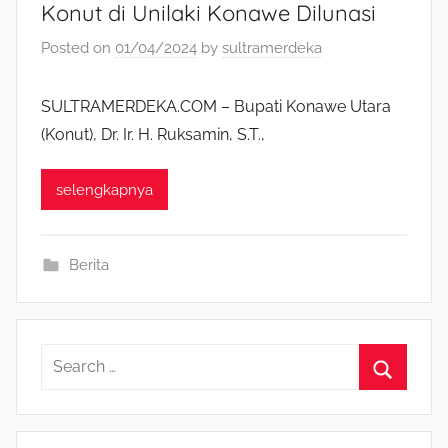
Konut di Unilaki Konawe Dilunasi
Posted on
01/04/2024
by
sultramerdeka
SULTRAMERDEKA.COM – Bupati Konawe Utara
(Konut), Dr. Ir. H. Ruksamin, S.T.,
selengkapnya
Berita
S
e
S
a
e
r