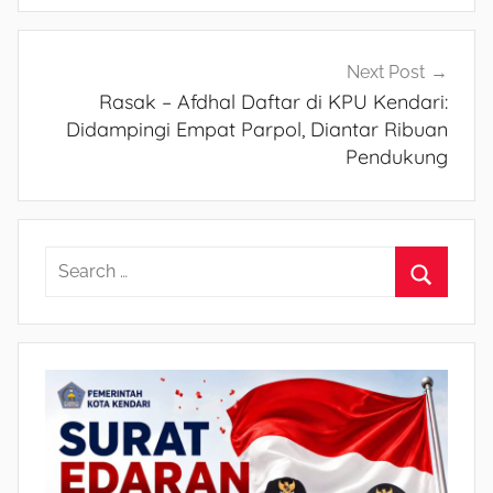
Next Post
Rasak – Afdhal Daftar di KPU Kendari:
Didampingi Empat Parpol, Diantar Ribuan
Pendukung
S
e
S
a
e
r
a
c
r
h
c
f
h
o