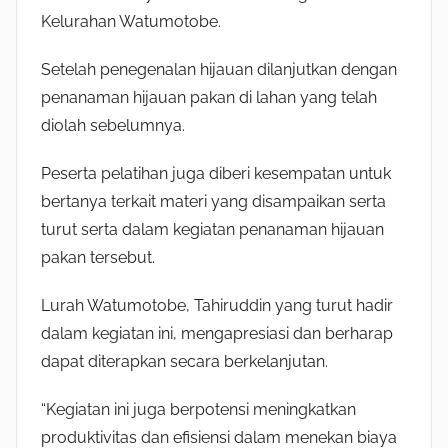
Kelurahan Watumotobe.
Setelah penegenalan hijauan dilanjutkan dengan
penanaman hijauan pakan di lahan yang telah
diolah sebelumnya.
Peserta pelatihan juga diberi kesempatan untuk
bertanya terkait materi yang disampaikan serta
turut serta dalam kegiatan penanaman hijauan
pakan tersebut.
Lurah Watumotobe, Tahiruddin yang turut hadir
dalam kegiatan ini, mengapresiasi dan berharap
dapat diterapkan secara berkelanjutan.
“Kegiatan ini juga berpotensi meningkatkan
produktivitas dan efisiensi dalam menekan biaya