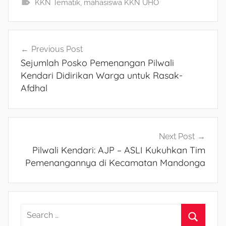
KKN Tematik
,
mahasiswa KKN UHO
Navigasi
Previous Post
Sejumlah Posko Pemenangan Pilwali
pos
Kendari Didirikan Warga untuk Rasak-
Afdhal
Next Post
Pilwali Kendari: AJP – ASLI Kukuhkan Tim
Pemenangannya di Kecamatan Mandonga
S
e