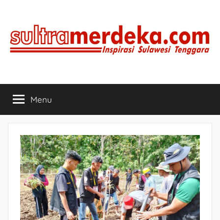
Skip
to
content
SULTRAMERDEKA.COM
Inspirasi
Sulawesi
Menu
Tenggara