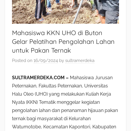
Mahasiswa KKN UHO di Buton
Gelar Pelatihan Pengolahan Lahan
untuk Pakan Ternak
Posted on
16/09/2024
by
sultramerdeka
SULTRAMERDEKA.COM –
Mahasiswa Jurusan
Peternakan, Fakultas Peternakan, Universitas
Halu Oleo (UHO) yang melakukan Kuliah Kerja
Nyata (KKN) Tematik menggelar kegiatan
pengolahan lahan dan penanaman hijauan pakan
ternak bagi masyarakat di Kelurahan
Watumotobe, Kecamatan Kapontori, Kabupaten