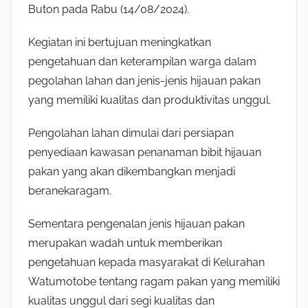
Buton pada Rabu (14/08/2024).
Kegiatan ini bertujuan meningkatkan
pengetahuan dan keterampilan warga dalam
pegolahan lahan dan jenis-jenis hijauan pakan
yang memiliki kualitas dan produktivitas unggul.
Pengolahan lahan dimulai dari persiapan
penyediaan kawasan penanaman bibit hijauan
pakan yang akan dikembangkan menjadi
beranekaragam.
Sementara pengenalan jenis hijauan pakan
merupakan wadah untuk memberikan
pengetahuan kepada masyarakat di Kelurahan
Watumotobe tentang ragam pakan yang memiliki
kualitas unggul dari segi kualitas dan