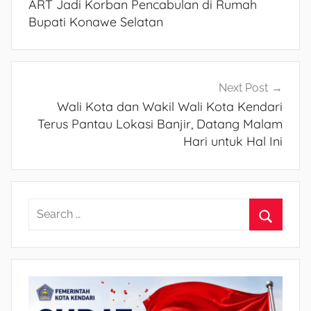
ART Jadi Korban Pencabulan di Rumah
pos
Bupati Konawe Selatan
Next Post
Wali Kota dan Wakil Wali Kota Kendari
Terus Pantau Lokasi Banjir, Datang Malam
Hari untuk Hal Ini
S
e
S
a
e
r
a
c
r
h