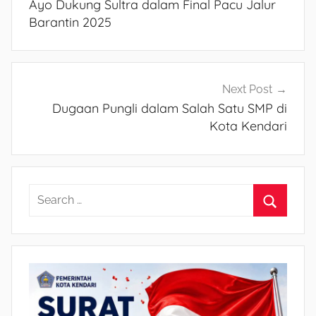
Ayo Dukung Sultra dalam Final Pacu Jalur
pos
Barantin 2025
Next Post
Dugaan Pungli dalam Salah Satu SMP di
Kota Kendari
S
e
S
a
e
r
a
c
r
h
c
f