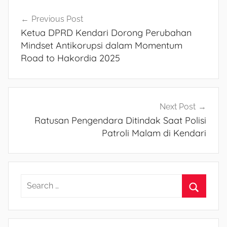
Navigasi
Previous Post
Ketua DPRD Kendari Dorong Perubahan
pos
Mindset Antikorupsi dalam Momentum
Road to Hakordia 2025
Next Post
Ratusan Pengendara Ditindak Saat Polisi
Patroli Malam di Kendari
S
e
S
a
e
r