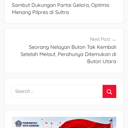
pos
Sambut Dukungan Partai Gelora, Optimis
Menang Pilpres di Sultra
Next Post
Seorang Nelayan Buton Tak Kembali
Setelah Melaut, Perahunya Ditemukan di
Buton Utara
S
e
S
a
e
r
a
c
r