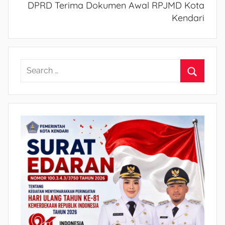
DPRD Terima Dokumen Awal RPJMD Kota
Kendari
S
e
S
a
e
r
a
c
r
h
c
f
h
o
r
: