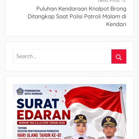
Next Post
Puluhan Kendaraan Knalpot Brong
Ditangkap Saat Polisi Patroli Malam di
Kendari
S
e
S
a
e
r
a
c
r
h
c
f
h
o
r
: