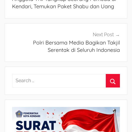
pos
Kendari, Temukan Paket Shabu dan Uang
Next Post
Polri Bersama Media Bagikan Takjil
Serentak di Seluruh Indonesia
S
e
S
a
e
r
a
c
r
h
c
f