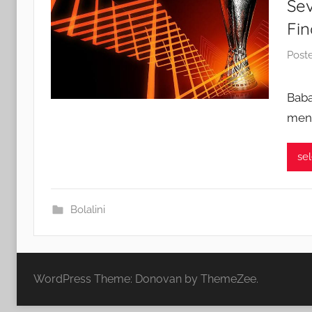
Sev
Fin
Post
Baba
men
se
Bolalini
WordPress Theme: Donovan by ThemeZee.