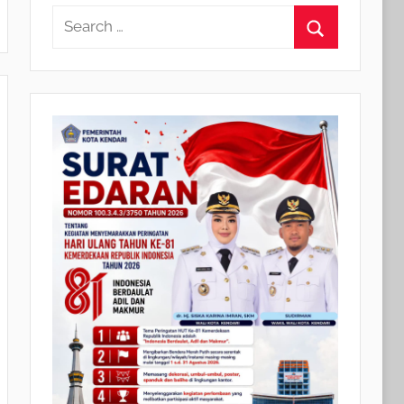
S
e
S
a
e
r
a
c
r
h
c
f
h
o
r
: