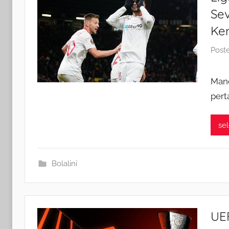
Sev
Ke
Post
Manc
pert
se
Bolalini
UEF