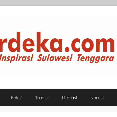
OM
Faksi
Tradisi
Literasi
Narasi