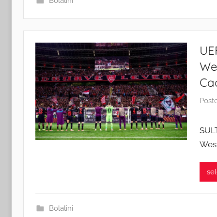
Bolalini
UE
We
Ca
Post
SUL
West
se
Bolalini