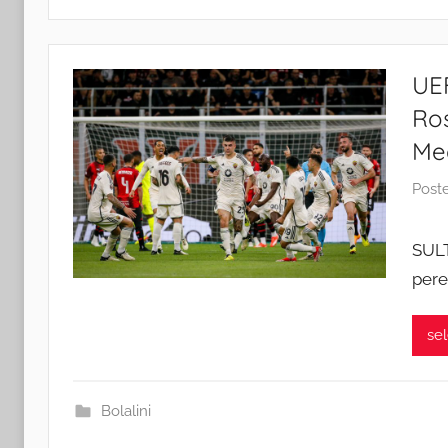
UE
Ro
Me
Post
SUL
pere
se
Bolalini