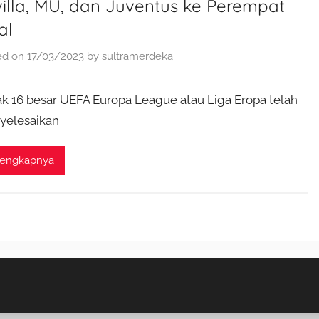
illa, MU, dan Juventus ke Perempat
al
ed on
17/03/2023
by
sultramerdeka
k 16 besar UEFA Europa League atau Liga Eropa telah
yelesaikan
lengkapnya