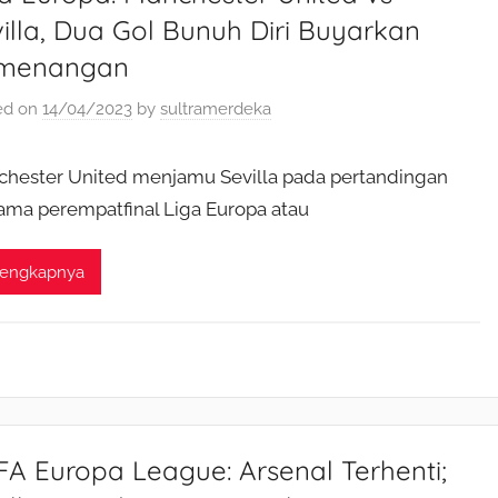
illa, Dua Gol Bunuh Diri Buyarkan
menangan
ed on
14/04/2023
by
sultramerdeka
hester United menjamu Sevilla pada pertandingan
ama perempatfinal Liga Europa atau
lengkapnya
A Europa League: Arsenal Terhenti;